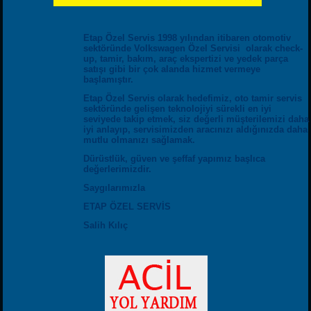
Etap Özel Servis 1998 yılından itibaren otomotiv
sektöründe Volkswagen Özel Servisi olarak check-
up, tamir, bakım, araç ekspertizi ve yedek parça
satışı gibi bir çok alanda hizmet vermeye
başlamıştır.
Etap Özel Servis olarak hedefimiz, oto tamir servis
sektöründe gelişen teknolojiyi sürekli en iyi
seviyede takip etmek, siz değerli müşterilemizi daha
iyi anlayıp, servisimizden aracınızı aldığınızda daha
mutlu olmanızı sağlamak.
Dürüstlük, güven ve şeffaf yapımız başlıca
değerlerimizdir.
Saygılarımızla
ETAP ÖZEL SERVİS
Salih Kılıç