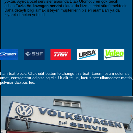
yoktur. Ayrıca özel servisler arasında Etap Otomotiv en çok tercih
edilen
Tuzla Volkswagen servisi
olarak da hizmetlerini sürdürmektedir.
Daha detaylı bilgi almak isteyen müşterilerin bizleri aramaları ya da
ziyaret etmeleri yeterlidir.
I am text block. Click edit button to change this text. Lorem ipsum dolor sit
amet, consectetur adipiscing elit. Ut elit tellus, luctus nec ullamcorper mattis,
pulvinar dapibus leo.