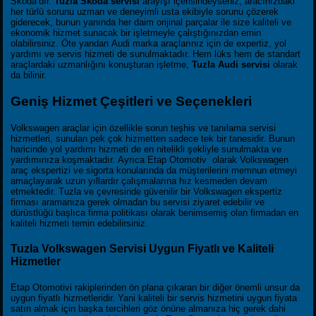
Skoda’dır.
Tuzla Skoda servisi
arayışı içerisindeyseniz, aracınızdaki
her türlü sorunu uzman ve deneyimli usta ekibiyle sorunu çözerek
giderecek, bunun yanında her daim orijinal parçalar ile size kaliteli ve
ekonomik hizmet sunacak bir işletmeyle çalıştığınızdan emin
olabilirsiniz. Öte yandan Audi marka araçlarınız için de expertiz, yol
yardımı ve servis hizmeti de sunulmaktadır. Hem lüks hem de standart
araçlardaki uzmanlığını konuşturan işletme,
Tuzla Audi servisi
olarak
da bilinir.
Geniş Hizmet Çeşitleri ve Seçenekleri
Volkswagen araçlar için özellikle sorun teşhis ve tanılama servisi
hizmetleri, sunulan pek çok hizmetten sadece tek bir tanesidir. Bunun
haricinde yol yardımı hizmeti de en nitelikli şekliyle sunulmakta ve
yardımınıza koşmaktadır. Ayrıca Etap Otomotiv olarak Volkswagen
araç ekspertizi ve sigorta konularında da müşterilerini memnun etmeyi
amaçlayarak uzun yıllardır çalışmalarına hız kesmeden devam
etmektedir. Tuzla ve çevresinde güvenilir bir Volkswagen ekspertiz
firması aramanıza gerek olmadan bu servisi ziyaret edebilir ve
dürüstlüğü başlıca firma politikası olarak benimsemiş olan firmadan en
kaliteli hizmeti temin edebilirsiniz.
Tuzla Volkswagen Servisi Uygun Fiyatlı ve Kaliteli
Hizmetler
Etap Otomotivi rakiplerinden ön plana çıkaran bir diğer önemli unsur da
uygun fiyatlı hizmetleridir. Yani kaliteli bir servis hizmetini uygun fiyata
satın almak için başka tercihleri göz önüne almanıza hiç gerek dahi