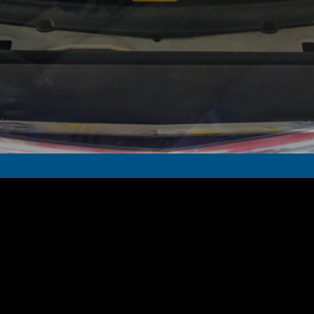
in Doğru Adres
de olduğunuzdan emin olabilirsiniz. Aynı zamanda pek çok markaya hizmet
de beklentilerinizi aşacak haliyle teslim edecektir. Nitekim Etap
bu zamana dek hiçbir müşterisini mağdur etmemiştir. Keza sahip olduğu