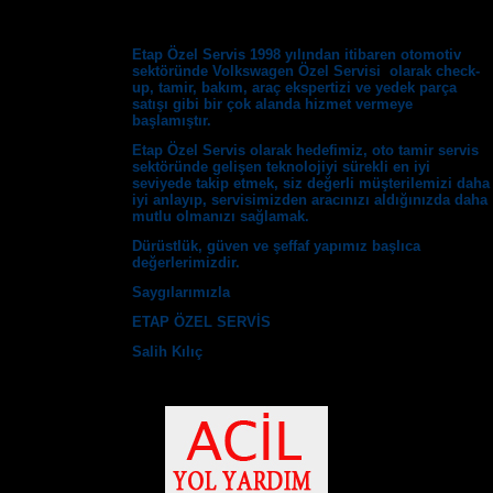
Etap Özel Servis 1998 yılından itibaren otomotiv
sektöründe Volkswagen Özel Servisi olarak check-
up, tamir, bakım, araç ekspertizi ve yedek parça
satışı gibi bir çok alanda hizmet vermeye
başlamıştır.
Etap Özel Servis olarak hedefimiz, oto tamir servis
sektöründe gelişen teknolojiyi sürekli en iyi
seviyede takip etmek, siz değerli müşterilemizi daha
iyi anlayıp, servisimizden aracınızı aldığınızda daha
mutlu olmanızı sağlamak.
Dürüstlük, güven ve şeffaf yapımız başlıca
değerlerimizdir.
Saygılarımızla
ETAP ÖZEL SERVİS
Salih Kılıç