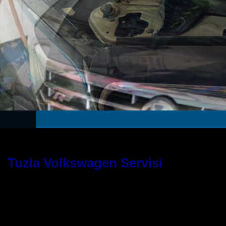
Tuzla Volkswagen Servisi
Güvenilir Bir WW Servis Hizmeti İç
Araçlarınız için nitelikli bir servis hizmeti almak istiyorsanız doğru yer
veren bu servis, araçlarınıza gözü gibi bakacak ve sizlerden aldığı emaneti 
Otomotivin daha öncesinde çok sayıda olumlu referansı bulunmaktadır ve 