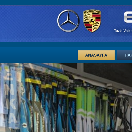
Tuzla Volk
ANASAYFA
HA