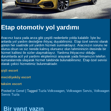
Etap otomotiv yol yardımı
Aracınız kaza yada arıza gibi çeşitli nedenlerle yolda kalabilir. İşte bu
anlarda yol yardım desteğine ihtiyaç duyabilirsiniz. Etap özel servisi olarak
günün her saatinde yol yardım hizmeti sunmaktayız. Aracınızın sorunu ne
olursa olsun ve siz nerede kalmış olursanız olun tahmininizin ötesinde bir
hizmet kalitesi ile sizler ulaşmaktayız. Yardıma ihtiyacınız olduğu
durumlarda acil yol yardımı ekiplerimizi arayarak yada firmamızın telefon
numaralarında ulaşarak hizmet talebinde bulunabilirsiniz. Etap özel servisi
olarak çekici hizmetimiz bulunmaktadır.
şişli escort
mecidiyeköy escort
taksim escort
Posted in
Genel
|
Tagged
Tuzla Volkswagen
,
Volkwagen Servis
,
Volkwagen
Servis Tuzla
Bir yanıt yazın