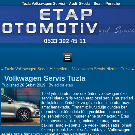
Tuzla Volkswagen Servisi – Audi- Skoda – Seat – Porsche
0533 302 45 11
«
Tuzla Volkswagen Servis Hizmetleri
Volkswagen Servis Hizmeti Tuzla
»
Volkwagen Servis Tuzla
Published
26 Şubat 2019
|
By
editor etap
1998 yılında otomotiv sektörüne volkswagen özel
servisi olarak giriş yapan etap özel servis müşterileri
ile ilişkilerini dürüstlük ve güven temeline oturtmayı
amaçlamaktadır. Firmamız kurulduğu günden beri
otomotiv sektöründeki tüm yenilikleri takip ederek
gelişen teknolojiyi müşterilerine sunmaktadır. Etap
özel servisi olarak müşterilerimize araç tamiri,
bakımı, araç ekspertizi ve yedek parça satışı olmak
üzere pek çok hizmet sağlamaktayız.
Volkswagen
servis tuzla
firmamızın hizmetlerinden yararlanmak için