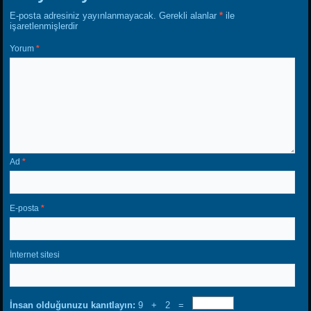
E-posta adresiniz yayınlanmayacak.
Gerekli alanlar
*
ile
işaretlenmişlerdir
Yorum
*
Ad
*
E-posta
*
İnternet sitesi
İnsan olduğunuzu kanıtlayın:
9 + 2 =