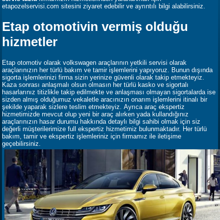
etapozelservisi.com sitesini ziyaret edebilir ve ayrıntılı bilgi alabilirsiniz.
Etap otomotivin vermiş olduğu
metroslot
hizmetler
Etap otomotiv olarak volkswagen araçlarının yetkili servisi olarak
araçlarınızın her türlü bakım ve tamir işlemlerini yapıyoruz. Bunun dışında
sigorta işlemlerinizi firma sizin yerinize güvenli olarak takip etmekteyiz.
Kaza sonrası anlaşmalı olsun olmasın her türlü kasko ve sigortalı
hasarlarınız titizlikle takip edilmekte ve anlaşması olmayan sigortalarda ise
sizden almış olduğumuz vekaletle aracınızın onarım işlemlerini itinalı bir
şekilde yaparak sizlere teslim etmekteyiz. Ayrıca araç ekspertiz
hizmetimizde mevcut olup yeni bir araç alırken yada kullandığınız
araçlarınızın hasar durumu hakkında detaylı bilgi sahibi olmak için siz
değerli müşterilerimize full ekspertiz hizmetimiz bulunmaktadır. Her türlü
bakım, tamir ve ekspertiz işlemleriniz için firmamız ile iletişime
geçebilirsiniz.