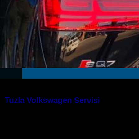
Tuzla Volkswagen Servisi
Güvenilir Bir WW Servis Hizmeti İç
Araçlarınız için nitelikli bir servis hizmeti almak istiyorsanız doğru yer
veren bu servis, araçlarınıza gözü gibi bakacak ve sizlerden aldığı emaneti 
Otomotivin daha öncesinde çok sayıda olumlu referansı bulunmaktadır ve 