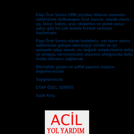
Etap Özel Servis 1998 yılından itibaren otomotiv
sektöründe Volkswagen Özel Servisi olarak check-
up, tamir, bakım, araç ekspertizi ve yedek parça
satışı gibi bir çok alanda hizmet vermeye
başlamıştır.
Etap Özel Servis olarak hedefimiz, oto tamir servis
sektöründe gelişen teknolojiyi sürekli en iyi
seviyede takip etmek, siz değerli müşterilemizi daha
iyi anlayıp, servisimizden aracınızı aldığınızda daha
mutlu olmanızı sağlamak.
Dürüstlük, güven ve şeffaf yapımız başlıca
değerlerimizdir.
Saygılarımızla
ETAP ÖZEL SERVİS
Salih Kılıç