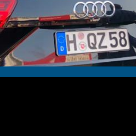
in Doğru Adres
de olduğunuzdan emin olabilirsiniz. Aynı zamanda pek çok markaya hizmet
de beklentilerinizi aşacak haliyle teslim edecektir. Nitekim Etap
bu zamana dek hiçbir müşterisini mağdur etmemiştir. Keza sahip olduğu