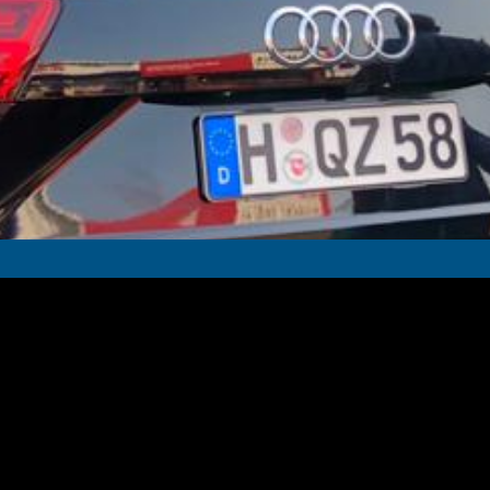
in Doğru Adres
de olduğunuzdan emin olabilirsiniz. Aynı zamanda pek çok markaya hizmet
de beklentilerinizi aşacak haliyle teslim edecektir. Nitekim Etap
bu zamana dek hiçbir müşterisini mağdur etmemiştir. Keza sahip olduğu