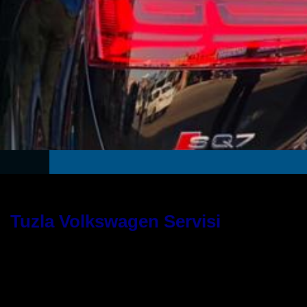
Tuzla Volkswagen Servisi
Güvenilir Bir WW Servis Hizmeti İç
Araçlarınız için nitelikli bir servis hizmeti almak istiyorsanız doğru yer
veren bu servis, araçlarınıza gözü gibi bakacak ve sizlerden aldığı emaneti 
Otomotivin daha öncesinde çok sayıda olumlu referansı bulunmaktadır ve 