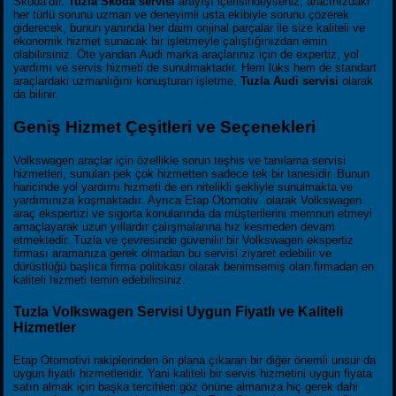
Skoda’dır.
Tuzla Skoda servisi
arayışı içerisindeyseniz, aracınızdaki
her türlü sorunu uzman ve deneyimli usta ekibiyle sorunu çözerek
giderecek, bunun yanında her daim orijinal parçalar ile size kaliteli ve
ekonomik hizmet sunacak bir işletmeyle çalıştığınızdan emin
olabilirsiniz. Öte yandan Audi marka araçlarınız için de expertiz, yol
yardımı ve servis hizmeti de sunulmaktadır. Hem lüks hem de standart
araçlardaki uzmanlığını konuşturan işletme,
Tuzla Audi servisi
olarak
da bilinir.
Geniş Hizmet Çeşitleri ve Seçenekleri
Volkswagen araçlar için özellikle sorun teşhis ve tanılama servisi
hizmetleri, sunulan pek çok hizmetten sadece tek bir tanesidir. Bunun
haricinde yol yardımı hizmeti de en nitelikli şekliyle sunulmakta ve
yardımınıza koşmaktadır. Ayrıca Etap Otomotiv olarak Volkswagen
araç ekspertizi ve sigorta konularında da müşterilerini memnun etmeyi
amaçlayarak uzun yıllardır çalışmalarına hız kesmeden devam
etmektedir. Tuzla ve çevresinde güvenilir bir Volkswagen ekspertiz
firması aramanıza gerek olmadan bu servisi ziyaret edebilir ve
dürüstlüğü başlıca firma politikası olarak benimsemiş olan firmadan en
kaliteli hizmeti temin edebilirsiniz.
Tuzla Volkswagen Servisi Uygun Fiyatlı ve Kaliteli
Hizmetler
Etap Otomotivi rakiplerinden ön plana çıkaran bir diğer önemli unsur da
uygun fiyatlı hizmetleridir. Yani kaliteli bir servis hizmetini uygun fiyata
satın almak için başka tercihleri göz önüne almanıza hiç gerek dahi