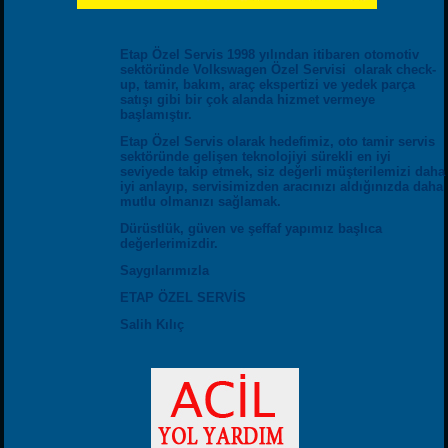
Etap Özel Servis 1998 yılından itibaren otomotiv
sektöründe Volkswagen Özel Servisi olarak check-
up, tamir, bakım, araç ekspertizi ve yedek parça
satışı gibi bir çok alanda hizmet vermeye
başlamıştır.
Etap Özel Servis olarak hedefimiz, oto tamir servis
sektöründe gelişen teknolojiyi sürekli en iyi
seviyede takip etmek, siz değerli müşterilemizi daha
iyi anlayıp, servisimizden aracınızı aldığınızda daha
mutlu olmanızı sağlamak.
Dürüstlük, güven ve şeffaf yapımız başlıca
değerlerimizdir.
Saygılarımızla
ETAP ÖZEL SERVİS
Salih Kılıç