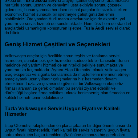
Skoda’dır.
Tuzla Skoda servisi
arayışı içerisindeyseniz, aracınızdaki
her türlü sorunu uzman ve deneyimli usta ekibiyle sorunu çözerek
giderecek, bunun yanında her daim orijinal parçalar ile size kaliteli ve
ekonomik hizmet sunacak bir işletmeyle çalıştığınızdan emin
olabilirsiniz. Öte yandan Audi marka araçlarınız için de expertiz, yol
yardımı ve servis hizmeti de sunulmaktadır. Hem lüks hem de standart
araçlardaki uzmanlığını konuşturan işletme,
Tuzla Audi servisi
olarak
da bilinir.
Geniş Hizmet Çeşitleri ve Seçenekleri
Volkswagen araçlar için özellikle sorun teşhis ve tanılama servisi
hizmetleri, sunulan pek çok hizmetten sadece tek bir tanesidir. Bunun
haricinde yol yardımı hizmeti de en nitelikli şekliyle sunulmakta ve
yardımınıza koşmaktadır. Ayrıca Etap Otomotiv olarak Volkswagen
araç ekspertizi ve sigorta konularında da müşterilerini memnun etmeyi
amaçlayarak uzun yıllardır çalışmalarına hız kesmeden devam
etmektedir. Tuzla ve çevresinde güvenilir bir Volkswagen ekspertiz
firması aramanıza gerek olmadan bu servisi ziyaret edebilir ve
dürüstlüğü başlıca firma politikası olarak benimsemiş olan firmadan en
kaliteli hizmeti temin edebilirsiniz.
Tuzla Volkswagen Servisi Uygun Fiyatlı ve Kaliteli
Hizmetler
Etap Otomotivi rakiplerinden ön plana çıkaran bir diğer önemli unsur da
uygun fiyatlı hizmetleridir. Yani kaliteli bir servis hizmetini uygun fiyata
satın almak için başka tercihleri göz önüne almanıza hiç gerek dahi