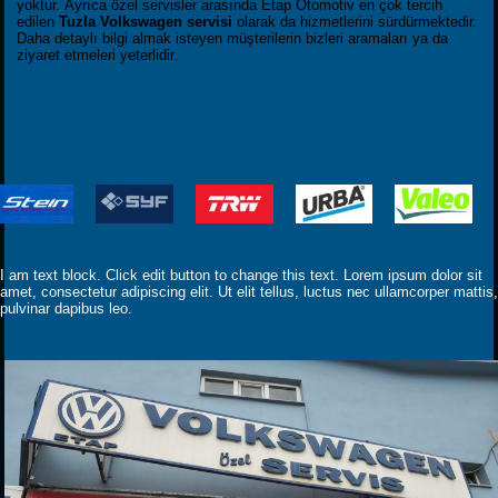
yoktur. Ayrıca özel servisler arasında Etap Otomotiv en çok tercih
edilen
Tuzla Volkswagen servisi
olarak da hizmetlerini sürdürmektedir.
Daha detaylı bilgi almak isteyen müşterilerin bizleri aramaları ya da
ziyaret etmeleri yeterlidir.
I am text block. Click edit button to change this text. Lorem ipsum dolor sit
amet, consectetur adipiscing elit. Ut elit tellus, luctus nec ullamcorper mattis,
pulvinar dapibus leo.