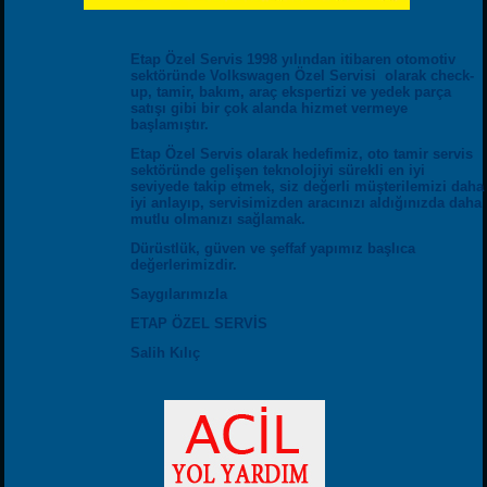
Etap Özel Servis 1998 yılından itibaren otomotiv
sektöründe Volkswagen Özel Servisi olarak check-
up, tamir, bakım, araç ekspertizi ve yedek parça
satışı gibi bir çok alanda hizmet vermeye
başlamıştır.
Etap Özel Servis olarak hedefimiz, oto tamir servis
sektöründe gelişen teknolojiyi sürekli en iyi
seviyede takip etmek, siz değerli müşterilemizi daha
iyi anlayıp, servisimizden aracınızı aldığınızda daha
mutlu olmanızı sağlamak.
Dürüstlük, güven ve şeffaf yapımız başlıca
değerlerimizdir.
Saygılarımızla
ETAP ÖZEL SERVİS
Salih Kılıç