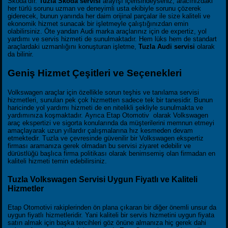
Skoda’dır.
Tuzla Skoda servisi
arayışı içerisindeyseniz, aracınızdaki
her türlü sorunu uzman ve deneyimli usta ekibiyle sorunu çözerek
giderecek, bunun yanında her daim orijinal parçalar ile size kaliteli ve
ekonomik hizmet sunacak bir işletmeyle çalıştığınızdan emin
olabilirsiniz. Öte yandan Audi marka araçlarınız için de expertiz, yol
yardımı ve servis hizmeti de sunulmaktadır. Hem lüks hem de standart
araçlardaki uzmanlığını konuşturan işletme,
Tuzla Audi servisi
olarak
da bilinir.
Geniş Hizmet Çeşitleri ve Seçenekleri
Volkswagen araçlar için özellikle sorun teşhis ve tanılama servisi
hizmetleri, sunulan pek çok hizmetten sadece tek bir tanesidir. Bunun
haricinde yol yardımı hizmeti de en nitelikli şekliyle sunulmakta ve
yardımınıza koşmaktadır. Ayrıca Etap Otomotiv olarak Volkswagen
araç ekspertizi ve sigorta konularında da müşterilerini memnun etmeyi
amaçlayarak uzun yıllardır çalışmalarına hız kesmeden devam
etmektedir. Tuzla ve çevresinde güvenilir bir Volkswagen ekspertiz
firması aramanıza gerek olmadan bu servisi ziyaret edebilir ve
dürüstlüğü başlıca firma politikası olarak benimsemiş olan firmadan en
kaliteli hizmeti temin edebilirsiniz.
Tuzla Volkswagen Servisi Uygun Fiyatlı ve Kaliteli
Hizmetler
Etap Otomotivi rakiplerinden ön plana çıkaran bir diğer önemli unsur da
uygun fiyatlı hizmetleridir. Yani kaliteli bir servis hizmetini uygun fiyata
satın almak için başka tercihleri göz önüne almanıza hiç gerek dahi