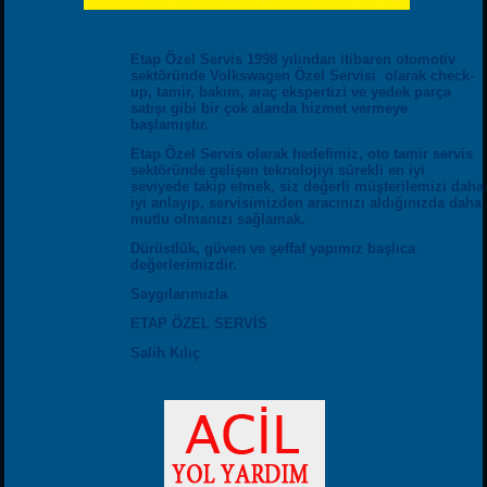
Etap Özel Servis 1998 yılından itibaren otomotiv
sektöründe Volkswagen Özel Servisi olarak check-
up, tamir, bakım, araç ekspertizi ve yedek parça
satışı gibi bir çok alanda hizmet vermeye
başlamıştır.
Etap Özel Servis olarak hedefimiz, oto tamir servis
sektöründe gelişen teknolojiyi sürekli en iyi
seviyede takip etmek, siz değerli müşterilemizi daha
iyi anlayıp, servisimizden aracınızı aldığınızda daha
mutlu olmanızı sağlamak.
Dürüstlük, güven ve şeffaf yapımız başlıca
değerlerimizdir.
Saygılarımızla
ETAP ÖZEL SERVİS
Salih Kılıç